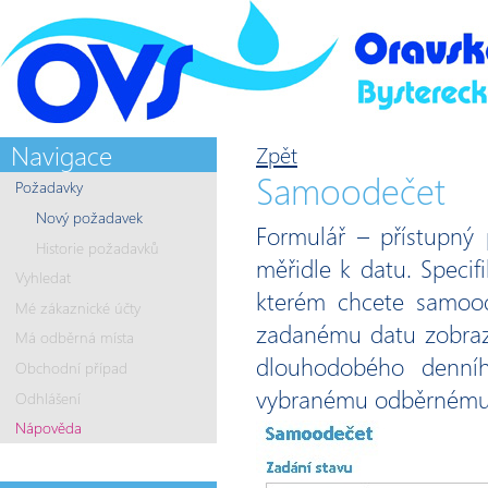
Navigace
Zpět
Samoodečet
Požadavky
Nový požadavek
Formulář – přístupný 
Historie požadavků
měřidle k datu. Specif
Vyhledat
kterém chcete samood
Mé zákaznické účty
zadanému datu zobrazí
Má odběrná místa
dlouhodobého denníh
Obchodní případ
vybranému odběrnému m
Odhlášení
Nápověda